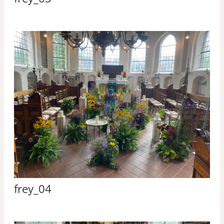
frey_04