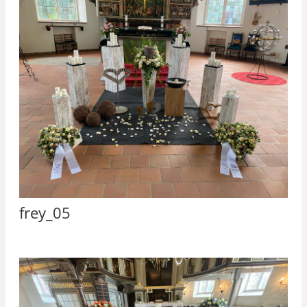
frey_05