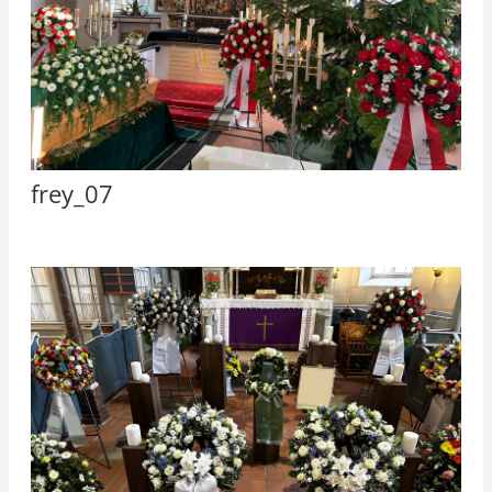
frey_07