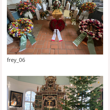
frey_06