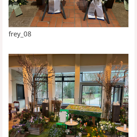
frey_08